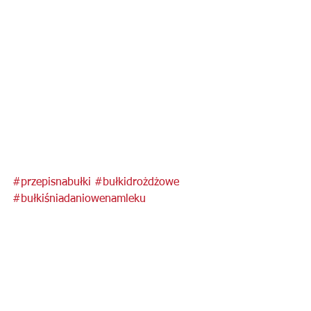
#przepisnabułki
#bułkidrożdżowe
#bułkiśniadaniowenamleku