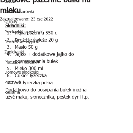
Domowe pszenne bułki na
Ciasta
mleku
Sałatki i surówki
Zaktualizowano:
23 cze 2022
Obiady
Składniki:
Przekąski i przystawki
Mąka pszenna 550 g
Drożdże świeże 20 g
Drożdżowe wypieki
Masło 50 g
Zapiekanki
Jajko + dodatkowe jajko do 
posmarowania bułek
Placuszki i naleśniki
Mleko 300 ml
Domowe słodkości
Cukier łyżeczka
Pieczywo
Sól łyżeczka pełna
Dodatkowo do posypania bułek można 
Reklama
użyć maku, słonecznika, pestek dyni itp.