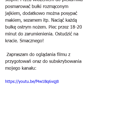
stopni. Przed włożeniem do piekarnika 
posmarować bułki rozmąconym 
jajkiem, dodatkowo można posypać 
makiem, sezamem itp. Naciąć każdą 
bułkę ostrym nożem. Piec przez 18-20 
minut do zarumienienia. Ostudzić na 
kracie. Smacznego!
 Zapraszam do oglądania filmu z 
przygotowań oraz do subskrybowania 
mojego kanału:
https://youtu.be/f4w1Bq6vqj8