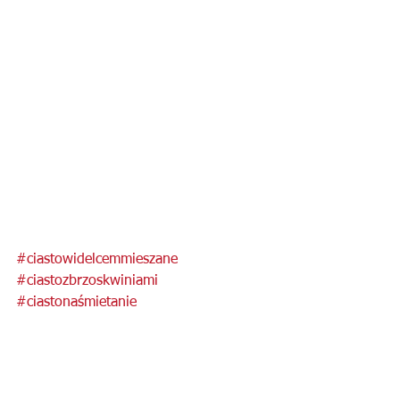
#ciastowidelcemmieszane
#ciastozbrzoskwiniami
#ciastonaśmietanie