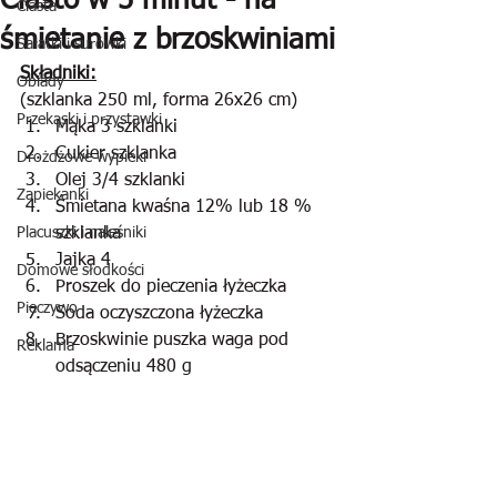
Ciasto w 5 minut - na
Ciasta
śmietanie z brzoskwiniami
Sałatki i surówki
Składniki:
Obiady
(szklanka 250 ml, forma 26x26 cm)
Przekąski i przystawki
Mąka 3 szklanki
Cukier szklanka
Drożdżowe wypieki
Olej 3/4 szklanki
Zapiekanki
Śmietana kwaśna 12% lub 18 % 
Placuszki i naleśniki
szklanka
Jajka 4
Domowe słodkości
Proszek do pieczenia łyżeczka
Pieczywo
Soda oczyszczona łyżeczka
Brzoskwinie puszka waga pod 
Reklama
odsączeniu 480 g