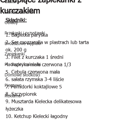
Chrupiące zapiekanki z
Ciasta
kurczakiem
Sałatki i surówki
Składniki:
Obiady
Przekąski i przystawki
1. Bagietka paryska
2. Ser mozzarella w plastrach lub tarta 
Drożdżowe wypieki
ok. 200 g
Zapiekanki
3. Filet z kurczaka 1 średni
Placuszki i naleśniki
4. Papryka mała czerwona 1/3
5. Cebula czerwona mała
Domowe słodkości
6. sałata rzymska 3-4 liście
Pieczywo
7. Pomidorki koktajlowe 5
8. Szczypiorek
Reklama
9. Musztarda Kielecka delikatesowa 
łyżeczka
10. Ketchup Kielecki łagodny