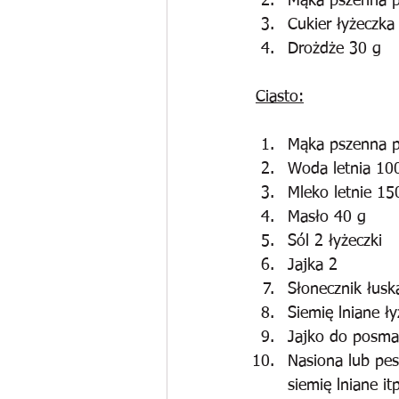
Mąka pszenna pe
Cukier łyżeczka
Drożdże 30 g
Ciasto:
Mąka pszenna p
Woda letnia 10
Mleko letnie 15
Masło 40 g
Sól 2 łyżeczki
Jajka 2
Słonecznik łusk
Siemię lniane ł
Jajko do posma
Nasiona lub pes
siemię lniane itp