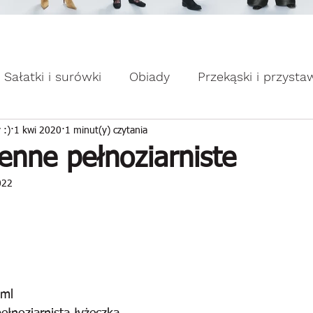
omocje dla Ciebie WEEKDAY.
ebie WEEKDAY.
Sałatki i surówki
Obiady
Przekąski i przysta
apiekanki
Placuszki i naleśniki
Domowe słodk
 :)
1 kwi 2020
1 minut(y) czytania
enne pełnoziarniste
022
 ml