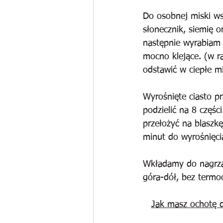
Do osobnej miski ws
słonecznik, siemię 
następnie wyrabiam c
mocno klejące. (w ra
odstawić w ciepłe m
Wyrośnięte ciasto pr
podzielić na 8 częśc
przełożyć na blaszk
minut do wyrośnięci
Wkładamy do nagrzan
góra-dół, bez term
Jak masz ochotę d