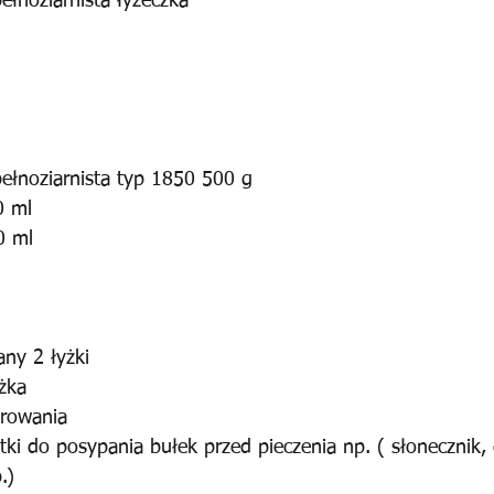
łnoziarnista łyżeczka
ełnoziarnista typ 1850 500 g
0 ml
0 ml
any 2 łyżki
yżka
rowania
tki do posypania bułek przed pieczenia np. ( słonecznik,
.)