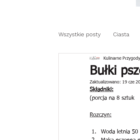
Moda, styl, ubrania i pr
Moda, styl, ubrania i promocje dla Ci
Wszystkie posty
Ciasta
Drożdżowe wypieki
Z
Kulinarne Przygody
Bułki psz
Zaktualizowano:
19 cze 2
Reklama
Składniki:
(porcja na 8 sztuk
Rozczyn:
Woda letnia 50