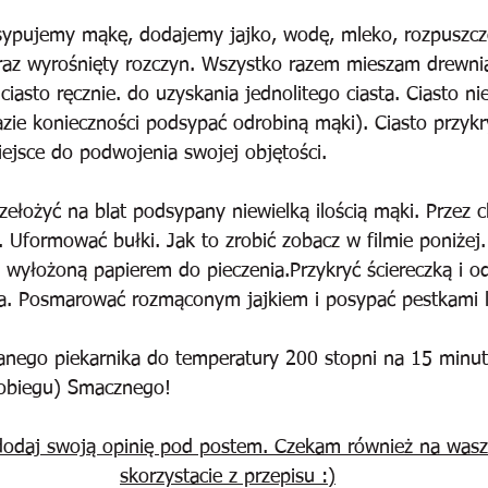
ypujemy mąkę, dodajemy jajko, wodę, mleko, rozpuszczo
oraz wyrośnięty rozczyn. Wszystko razem mieszam drewni
iasto ręcznie. do uzyskania jednolitego ciasta. Ciasto n
zie konieczności podsypać odrobiną mąki). Ciasto przykry
iejsce do podwojenia swojej objętości.
zełożyć na blat podsypany niewielką ilością mąki. Przez c
i. Uformować bułki. Jak to zrobić zobacz w filmie poniżej.
ę wyłożoną papierem do pieczenia.Przykryć ściereczką i o
a. Posmarować rozmąconym jajkiem i posypać pestkami 
ego piekarnika do temperatury 200 stopni na 15 minut
oobiegu) Smacznego!
odaj swoją opinię pod postem. Czekam również na wasze z
skorzystacie z przepisu :)