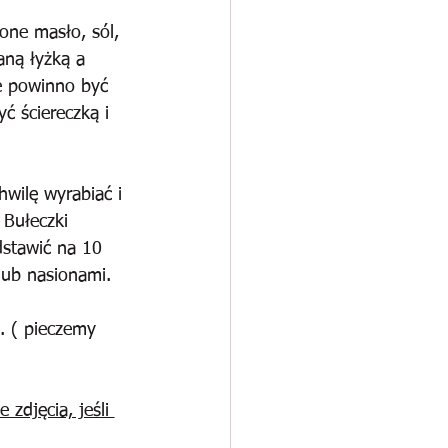
ne masło, sól, 
aną łyżką a 
ie powinno być 
ć ściereczką i 
hwilę wyrabiać i 
 Bułeczki 
dstawić na 10 
lub nasionami.
. ( pieczemy 
djęcia, jeśli 