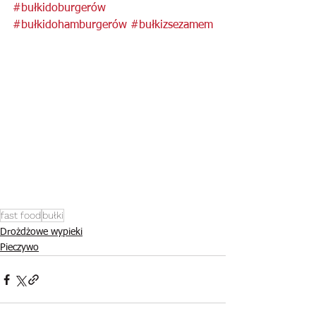
#bułkidoburgerów
#bułkidohamburgerów
#bułkizsezamem
fast food
bułki
Drożdżowe wypieki
Pieczywo