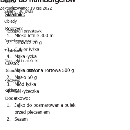
Bułki do hamburgerów
Ciasta
Zaktualizowano:
19 cze 2022
Sałatki i surówki
Składniki:
Obiady
Rozczyn:
Przekąski i przystawki
Mleko letnie 300 ml
Drożdżowe wypieki
Drożdże 20 g
Cukier łyżka
Zapiekanki
Mąka łyżka
Placuszki i naleśniki
Ciasto:
Mąka pszenna Tortowa 500 g
Domowe słodkości
Masło 50 g
Pieczywo
Miód łyżka
Reklama
Sól łyżeczka
Dodatkowo:
Jajko do posmarowania bułek 
przed pieczeniem
Sezam