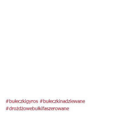
#bułeczkigyros
#bułeczkinadziewane
#drożdżowebułkifaszerowane