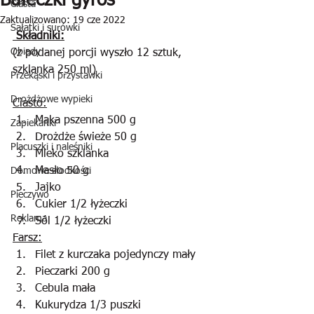
Bułeczki gyros
Ciasta
Zaktualizowano:
19 cze 2022
Sałatki i surówki
 Składniki:
Obiady
(z podanej porcji wyszło 12 sztuk, 
szklanka 250 ml)
Przekąski i przystawki
Drożdżowe wypieki
Ciasto:
Mąka pszenna 500 g
Zapiekanki
Drożdże świeże 50 g
Placuszki i naleśniki
Mleko szklanka
Masło 50 g
Domowe słodkości
Jajko
Pieczywo
Cukier 1/2 łyżeczki
Reklama
Sól 1/2 łyżeczki
Farsz:
Filet z kurczaka pojedynczy mały
Pieczarki 200 g
Cebula mała
Kukurydza 1/3 puszki