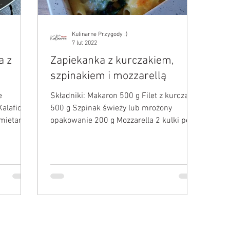
Kulinarne Przygody :)
7 lut 2022
a z
Zapiekanka z kurczakiem,
szpinakiem i mozzarellą
e
Składniki: Makaron 500 g Filet z kurczaka
Kalafior
500 g Szpinak świeży lub mrożony
mietana
opakowanie 200 g Mozzarella 2 kulki po
125 g Śmietana 30 % 200...