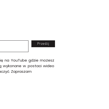
Prześlij
 się na YouTube gdzie możesz
e są wykonane w postaci wideo
baczyć. Zapraszam