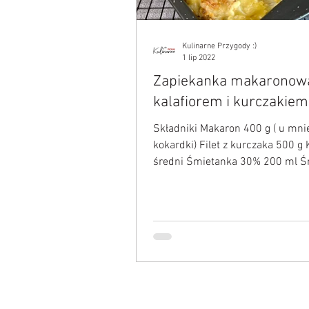
Kulinarne Przygody :)
1 lip 2022
Zapiekanka makaronow
kalafiorem i kurczakiem
Składniki Makaron 400 g ( u mni
kokardki) Filet z kurczaka 500 g 
średni Śmietanka 30% 200 ml Ś
12 lub 18% 2 łyżki...