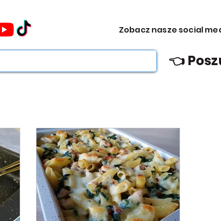
omocje dla Ciebie WEEKDAY.
Zobacz nasze social me
ebie WEEKDAY.
👈 Posz