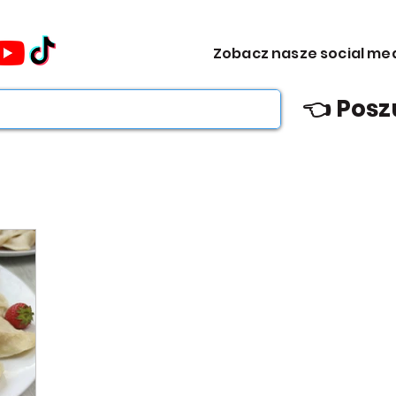
omocje dla Ciebie WEEKDAY.
Zobacz nasze social me
ebie WEEKDAY.
👈 Posz