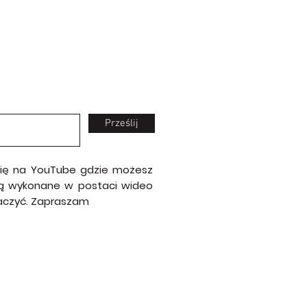
Prześlij
 się na YouTube gdzie możesz
e są wykonane w postaci wideo
baczyć. Zapraszam