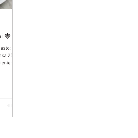
i 🍓
iasto:
ienie: