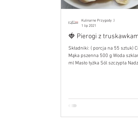
Kulinarne Przygody :)
1 lip 2021
🍓 Pierogi z truskawkam
Składniki: ( porcja na 55 sztuk) C
Mąka pszenna 500 g Woda szklanka 250
ml Masło łyżka Sól szczypta Nadz
Jagody truskawki...