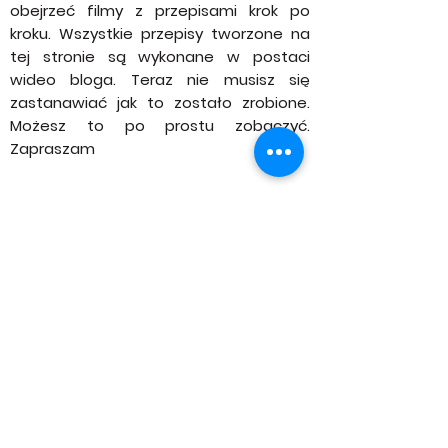
Kulinarne Przygody to blog prowadzony
z pasją. Zobacz jak Kulinarne przygody
rozwija się na YouTube gdzie możesz
obejrzeć filmy z przepisami krok po
kroku. Wszystkie przepisy tworzone na
tej stronie są wykonane w postaci
wideo bloga. Teraz nie musisz się
zastanawiać jak to zostało zrobione.
Możesz to po prostu zobaczyć.
Zapraszam
INSTAGRAM