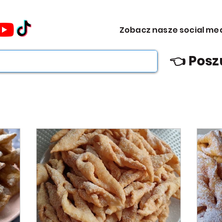
omocje dla Ciebie WEEKDAY.
Zobacz nasze social me
ebie WEEKDAY.
👈 Posz