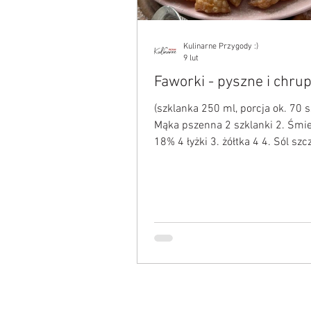
Kulinarne Przygody :)
9 lut
Faworki - pyszne i chru
(szklanka 250 ml, porcja ok. 70 s
Mąka pszenna 2 szklanki 2. Śmi
18% 4 łyżki 3. żółtka 4 4. Sól szc
Spirytus lub ocet łyżka 6. Cukier
łyżeczka do ciasta + do posypania
1l PRZEPIS: Na stolnicy lub blaci
zagniatamy ciasto z mąki, śmieta
żółtek, soli, spirytusu, cukru pud
dobrze wybić wałkiem przez ok 
minuty, faworki będą bardziej
napowietrzone. Ciasto podzielić 
części i cieniutko rozwałkować. 
cieńsze tym smaczni