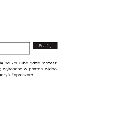
Prześlij
 się na YouTube gdzie możesz
e są wykonane w postaci wideo
baczyć. Zapraszam