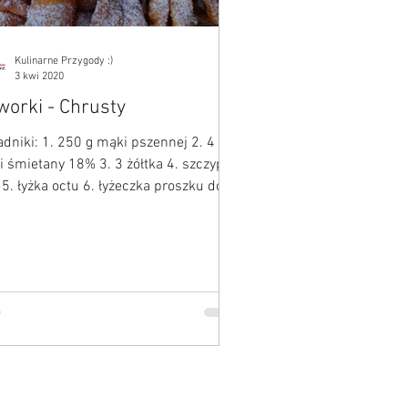
Kulinarne Przygody :)
3 kwi 2020
worki - Chrusty
adniki: 1. 250 g mąki pszennej 2. 4
ki śmietany 18% 3. 3 żółtka 4. szczypta
i 5. łyżka octu 6. łyżeczka proszku do
zenia 7....