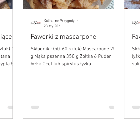
Kulinarne Przygody :)
28 sty 2021
piące
Faworki z mascarpone
Fa
ztuk) 1.
Składniki: (50-60 sztuk) Mascarpone 250
Skł
etana
g Mąka pszenna 350 g Żółtka 6 Puder
łyż
zypta 5.
łyżka Ocet lub spirytus łyżka
sol
 puder
Przygotowanie: W misce ubijamy...
piec
 7. Olej
e
ny,
ru. Ciasto
3-4
na 2 lub 3
Im