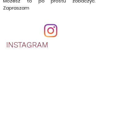
wideo bloga. Teraz nie musisz się
zastanawiać jak to zostało zrobione.
Możesz to po prostu zobaczyć.
Zapraszam
INSTAGRAM