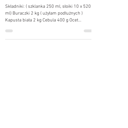
Buraczki z kapustą na zimę
Składniki: ( szklanka 250 ml, słoiki 10 x 520
ml) Buraczki 2 kg ( użyłam podłużnych )
Kapusta biała 2 kg Cebula 400 g Ocet
szklanka Woda...