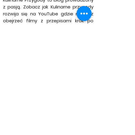
Prześlij
Kulinarne Przygody to blog prowadzony
z pasją. Zobacz jak Kulinarne przygody
rozwija się na YouTube gdzie możesz
obejrzeć filmy z przepisami krok po
kroku. Wszystkie przepisy tworzone na
tej stronie są wykonane w postaci
wideo bloga. Teraz nie musisz się
zastanawiać jak to zostało zrobione.
Możesz to po prostu zobaczyć.
Zapraszam
INSTAGRAM