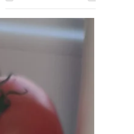
Ser tarty 150 g Cebula średnia Czosnek ząbek
Zioła...