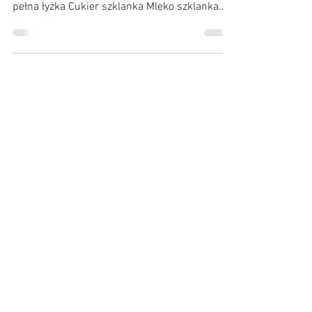
szklanki Jajka 2 Olej 1/2 szklanki Kakao
pełna łyżka Cukier szklanka Mleko szklanka
Powidła/...