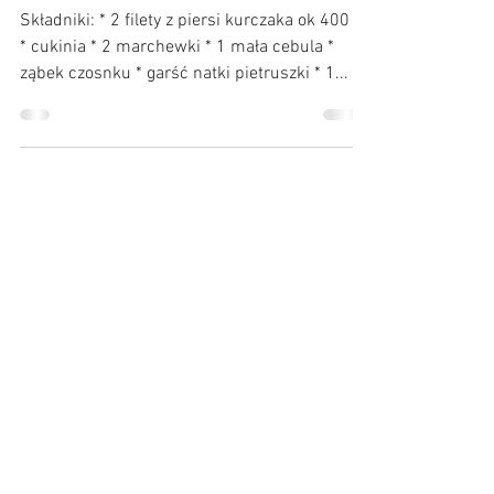
warzywami
Składniki: * 2 filety z piersi kurczaka ok 400 g
* cukinia * 2 marchewki * 1 mała cebula *
ząbek czosnku * garść natki pietruszki * 1...