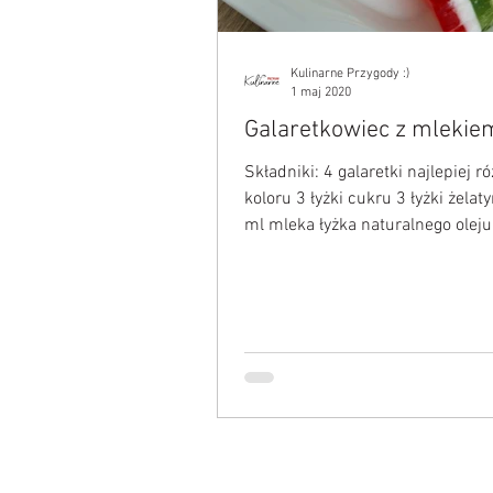
Kulinarne Przygody :)
1 maj 2020
Galaretkowiec z mlekie
Składniki: 4 galaretki najlepiej r
koloru 3 łyżki cukru 3 łyżki żelat
ml mleka łyżka naturalnego oleju
migdałów ( można...