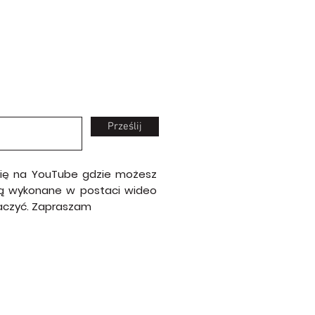
Prześlij
 się na YouTube gdzie możesz
e są wykonane w postaci wideo
baczyć. Zapraszam