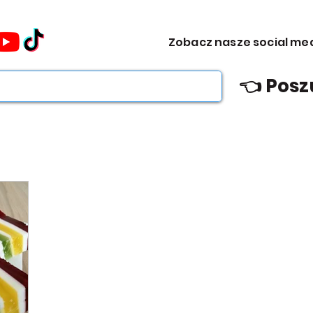
omocje dla Ciebie WEEKDAY.
Zobacz nasze social me
ebie WEEKDAY.
👈 Posz