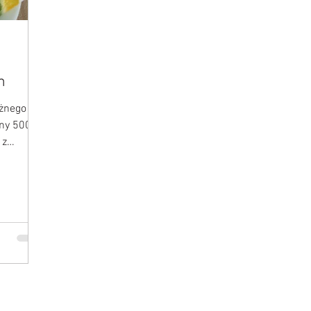
m
óżnego
yny 500
 z