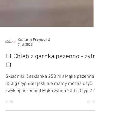
Kulinarne Przygody :)
7 lut 2022
🍞 Chleb z garnka pszenno - żytni
🍞
Składniki: ( szklanka 250 ml) Mąka pszenna
350 g ( typ 650 jeśli nie mamy można użyć
zwykłej pszennej) Mąka żytnia 200 g ( typ 720
) Woda...