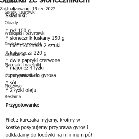
Sałatka ze słonecznikiem
Ciasta
Zaktualizowano:
19 cze 2022
Sałatki i surówki
Składniki:
Obiady
* ryż 100 g
Przekąski i przystawki
* słonecznik łuskany 150 g
Drożdżowe wypieki
* filet z kurczaka 2 sztuki
* kukurydza 220 g
Zapiekanki
* dwie papryki czerwone
Placuszki i naleśniki
* majonez 4 łyżki
* przyprawa do gyrosa
Domowe słodkości
* sól
Pieczywo
* 2 łyżki oleju
Reklama
Przygotowanie:
Filet z kurczaka myjemy, kroimy w 
kostkę posypujemy przyprawą gyros i 
odkładamy do lodówki na minimum pół 