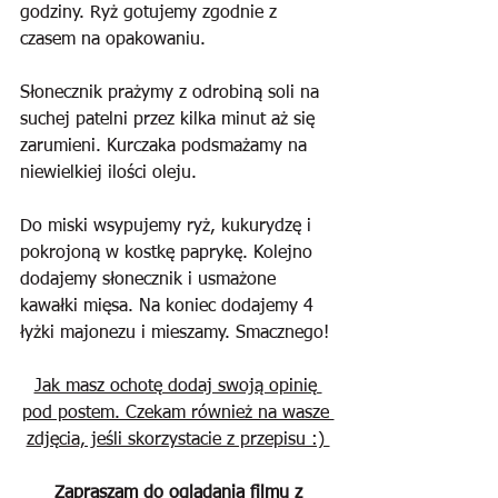
godziny. Ryż gotujemy zgodnie z 
czasem na opakowaniu. 
Słonecznik prażymy z odrobiną soli na 
suchej patelni przez kilka minut aż się 
zarumieni. Kurczaka podsmażamy na 
niewielkiej ilości oleju. 
Do miski wsypujemy ryż, kukurydzę i 
pokrojoną w kostkę paprykę. Kolejno 
dodajemy słonecznik i usmażone 
kawałki mięsa. Na koniec dodajemy 4 
łyżki majonezu i mieszamy. Smacznego!
Jak masz ochotę dodaj swoją opinię 
pod postem. Czekam również na wasze 
zdjęcia, jeśli skorzystacie z przepisu :) 
Zapraszam do oglądania filmu z 