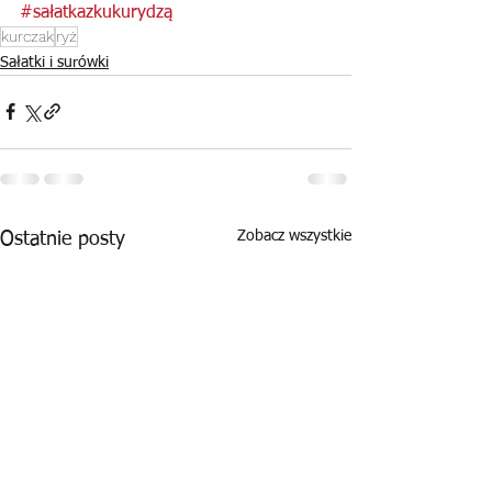
#sałatkazkukurydzą
kurczak
ryż
Sałatki i surówki
Zobacz wszystkie
Ostatnie posty