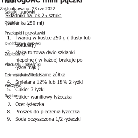
Twarogowe mini pączki
Ciasta
Zaktualizowano:
23 cze 2022
Sałatki i surówki
Składniki na. ok 25 sztuk:
Obiady
(szklanka 250 ml)
Przekąski i przystawki
Twaróg w kostce 250 g ( tłusty lub 
Drożdżowe wypieki
półtłusty)
Mąka tortowa dwie szklanki 
Zapiekanki
niepełne ( w każdej brakuje po 
Placuszki i naleśniki
łyżce mąki)
jajka 2 lub same żółtka
Domowe słodkości
Śmietana 12% lub 18% 2 łyżki
Pieczywo
Cukier 3 łyżki
Reklama
Cukier waniliowy łyżeczka
Ocet łyżeczka
Proszek do pieczenia łyżeczka
Soda oczyszczona 1/2 łyżeczki