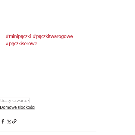
#minipączki
#pączkitwarogowe
#pączkiserowe
tłusty czwartek
Domowe słodkości