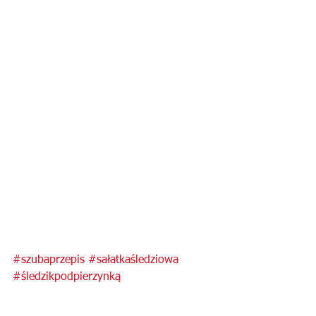
#szubaprzepis
#sałatkaśledziowa
#śledzikpodpierzynką