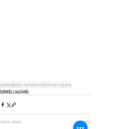
sałatka
boże narodzenie
wielkanoc
ryba
Sałatki i surówki