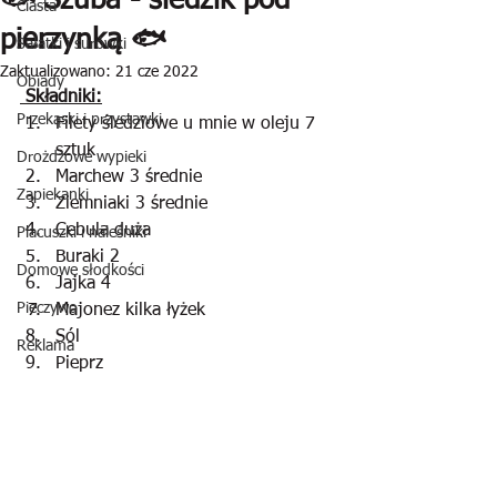
🐟 Szuba - śledzik pod
Ciasta
pierzynką 🐟
Sałatki i surówki
Zaktualizowano:
21 cze 2022
Obiady
 Składniki:
Przekąski i przystawki
Filety śledziowe u mnie w oleju 7 
sztuk 
Drożdżowe wypieki
Marchew 3 średnie
Zapiekanki
Ziemniaki 3 średnie
Cebula duża
Placuszki i naleśniki
Buraki 2
Domowe słodkości
Jajka 4
Pieczywo
Majonez kilka łyżek
Sól
Reklama
Pieprz