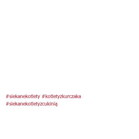
#siekanekotlety
#kotletyzkurczaka
#siekanekotletyzcukinią