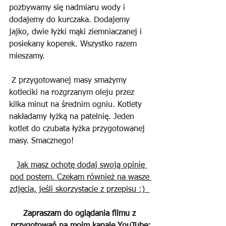
pozbywamy się nadmiaru wody i 
dodajemy do kurczaka. Dodajemy 
jajko, dwie łyżki mąki ziemniaczanej i 
posiekany koperek. Wszystko razem 
mieszamy.
 Z przygotowanej masy smażymy 
kotleciki na rozgrzanym oleju przez 
kilka minut na średnim ogniu. Kotlety 
nakładamy łyżką na patelnię. Jeden 
kotlet do czubata łyżka przygotowanej 
masy. Smacznego!
Jak masz ochotę dodaj swoją opinię 
pod postem. Czekam również na wasze 
zdjęcia, jeśli skorzystacie z przepisu :)  
Zapraszam do oglądania filmu z 