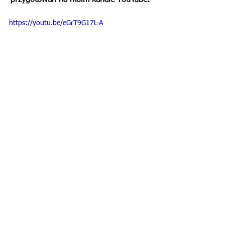
przygotowań na moim kanale YouTube:
https://youtu.be/eGrT9G17L-A