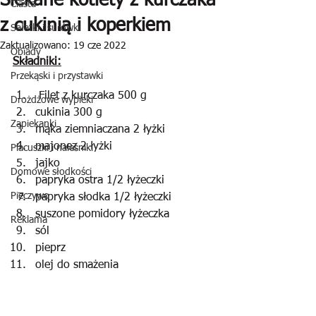
Siekane kotlety z kurczaka
Ciasta
z cukinią i koperkiem
Sałatki i surówki
Zaktualizowano:
19 cze 2022
Obiady
Składniki:
Przekąski i przystawki
 Filet z kurczaka 500 g
Drożdżowe wypieki
cukinia 300 g
Zapiekanki
mąka ziemniaczana 2 łyżki
majonez 2 łyżki
Placuszki i naleśniki
jajko
Domowe słodkości
papryka ostra 1/2 łyżeczki
Pieczywo
papryka słodka 1/2 łyżeczki
suszone pomidory łyżeczka
Reklama
sól
pieprz
olej do smażenia