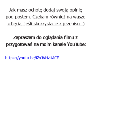
Jak masz ochotę dodaj swoją opinię 
pod postem. Czekam również na wasze 
zdjęcia, jeśli skorzystacie z przepisu :)
Zapraszam do oglądania filmu z 
przygotowań na moim kanale YouTube:
https://youtu.be/iZxJVHzUACE