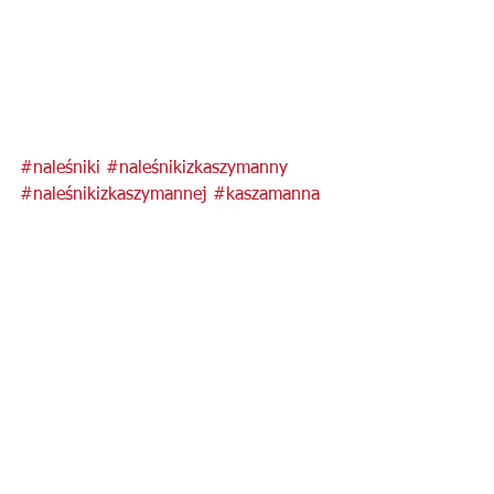
#naleśniki
#naleśnikizkaszymanny
#naleśnikizkaszymannej
#kaszamanna