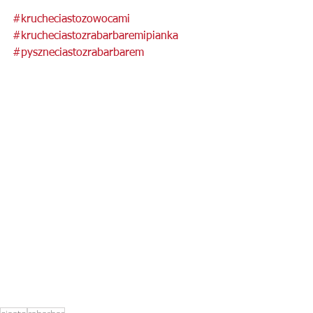
#krucheciastozowocami
#krucheciastozrabarbaremipianka
#pyszneciastozrabarbarem