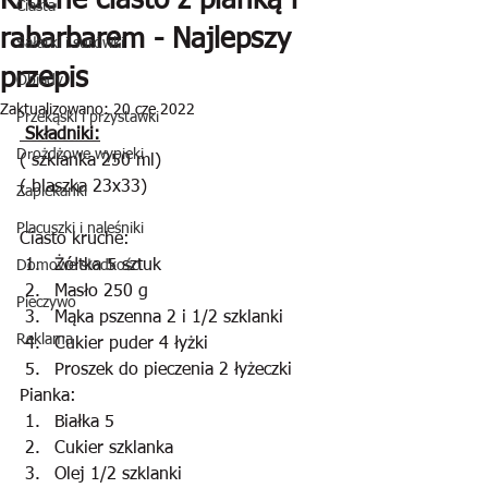
Kruche ciasto z pianką i
Ciasta
rabarbarem - Najlepszy
Sałatki i surówki
przepis
Obiady
Zaktualizowano:
20 cze 2022
Przekąski i przystawki
 Składniki:
Drożdżowe wypieki
( szklanka 250 ml)
( blaszka 23x33)
Zapiekanki
Placuszki i naleśniki
Ciasto kruche:
Żółtka 5 sztuk
Domowe słodkości
Masło 250 g
Pieczywo
Mąka pszenna 2 i 1/2 szklanki
Reklama
Cukier puder 4 łyżki
Proszek do pieczenia 2 łyżeczki
Pianka:
Białka 5 
Cukier szklanka
Olej 1/2 szklanki