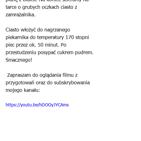
pianę z białek. Na koniec ścieramy na 
tarce o grubych oczkach ciasto z 
zamrażalnika. 
Ciasto włożyć do nagrzanego 
piekarnika do temperatury 170 stopni 
piec przez ok. 50 minut. Po 
przestudzeniu posypać cukrem pudrem. 
Smacznego!
 Zapraszam do oglądania filmu z 
przygotowań oraz do subskrybowania 
mojego kanału:
https://youtu.be/hDOOyJYCAms