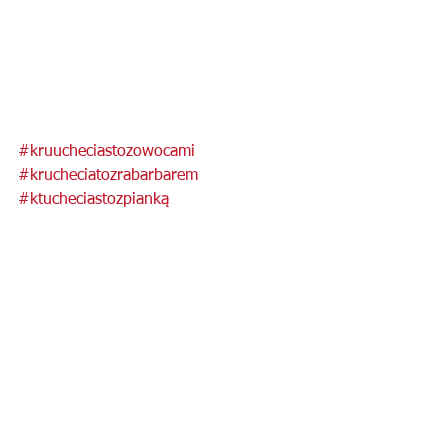
#kruucheciastozowocami
#krucheciatozrabarbarem
#ktucheciastozpianką