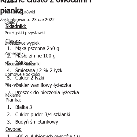
Kruche ciasto z owocami i
Ciasta
pianką
Sałatki i surówki
Zaktualizowano:
23 cze 2022
Obiady
Składniki:
Przekąski i przystawki
Ciasto:
Drożdżowe wypieki
Mąka pszenna 250 g
Zapiekanki
Masło zimne 100 g
Żółtka 3
Placuszki i naleśniki
Śmietana 12 % 2 łyżki
Domowe słodkości
Cukier 2 łyżki
Pieczywo
Cukier waniliowy łyżeczka
Proszek do pieczenia łyżeczka
Reklama
Pianka:
Białka 3
Cukier puder 3/4 szklanki
Budyń śmietankowy
Owoce: