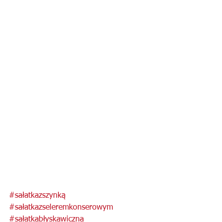
#sałatkazszynką
#sałatkazseleremkonserowym
#sałatkabłyskawiczna