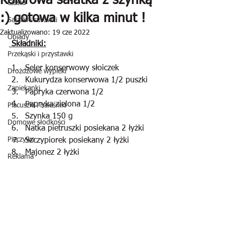
Kolorowa sałatka z szynką
Ciasta
:) gotowa w kilka minut !
Sałatki i surówki
Zaktualizowano:
19 cze 2022
Obiady
 Składniki:
Przekąski i przystawki
Seler konserwowy słoiczek
Drożdżowe wypieki
Kukurydza konserwowa 1/2 puszki
Zapiekanki
Papryka czerwona 1/2 
Papryka zielona 1/2
Placuszki i naleśniki
Szynka 150 g
Domowe słodkości
Natka pietruszki posiekana 2 łyżki
Pieczywo
Szczypiorek posiekany 2 łyżki
Majonez 2 łyżki
Reklama