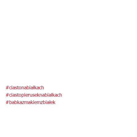
#ciastonabiałkach
#ciastopieruseknabiałkach
#babkazmakiemzbiałek