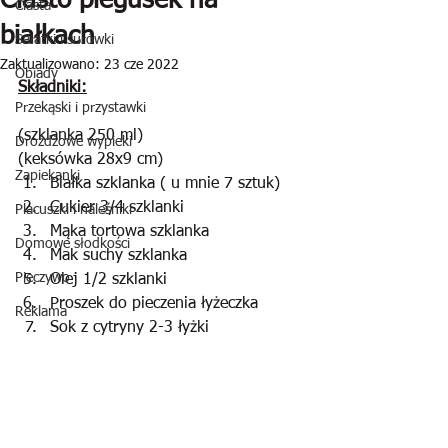
Ciasto piegusek na
Ciasta
białkach
Sałatki i surówki
Zaktualizowano:
23 cze 2022
Obiady
Składniki:
Przekąski i przystawki
(szklanka 250 ml)
Drożdżowe wypieki
(keksówka 28x9 cm)
Zapiekanki
Białka szklanka ( u mnie 7 sztuk)
Cukier 3/4 szklanki
Placuszki i naleśniki
Mąka tortowa szklanka
Domowe słodkości
Mak suchy szklanka
Pieczywo
Olej 1/2 szklanki
Proszek do pieczenia łyżeczka
Reklama
Sok z cytryny 2-3 łyżki