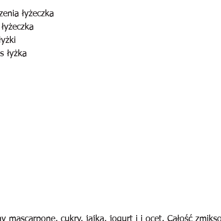
zenia łyżeczka
 łyżeczka
łyżki
s łyżka
 mascarpone, cukry, jajka, jogurt i i ocet. Całość zmiks