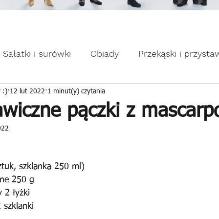
omocje dla Ciebie WEEKDAY.
ebie WEEKDAY.
Sałatki i surówki
Obiady
Przekąski i przysta
apiekanki
Placuszki i naleśniki
Domowe słodk
 :)
12 lut 2022
1 minut(y) czytania
awiczne pączki z mascarp
022
ztuk, szklanka 250 ml)
ne 250 g
 2 łyżki
 szklanki