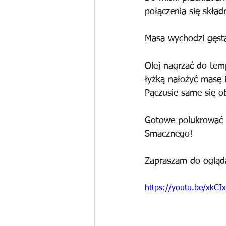
połączenia się skła
Masa wychodzi gęsta 
Olej nagrzać do tem
łyżką nałożyć masę 
Pączusie same się ob
Gotowe polukrować 
Smacznego!
Zapraszam do ogląd
https://youtu.be/xkCI