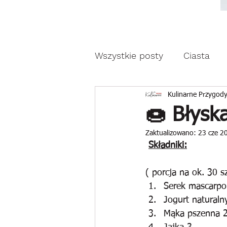
Moda, styl, ubrania i pr
Moda, styl, ubrania i promocje dla Ci
Wszystkie posty
Ciasta
Drożdżowe wypieki
Z
Kulinarne Przygody
🍩 Błysk
Zaktualizowano:
23 cze 2
Reklama
Składniki:
( porcja na ok. 30 s
Serek mascarpo
Jogurt naturalny
Mąka pszenna 2