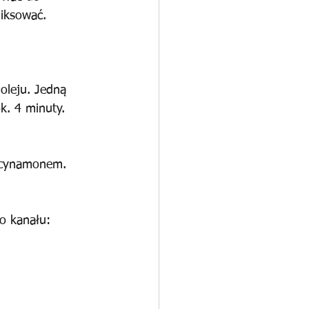
miksować.
oleju. Jedną 
. 4 minuty. 
 cynamonem. 
o kanału: