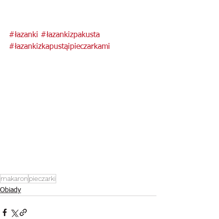
#łazanki
#łazankizpakusta
#łazankizkapustąipieczarkami
makaron
pieczarki
Obiady