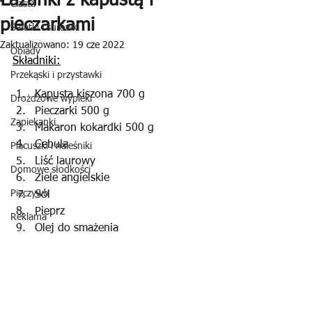
Łazanki z kapustą i
Ciasta
pieczarkami
Sałatki i surówki
Zaktualizowano:
19 cze 2022
Obiady
Składniki:
Przekąski i przystawki
Kapusta kiszona 700 g
Drożdżowe wypieki
Pieczarki 500 g
Zapiekanki
Makaron kokardki 500 g
Cebula
Placuszki i naleśniki
Liść laurowy
Domowe słodkości
Ziele angielskie
Pieczywo
Sól
Pieprz
Reklama
Olej do smażenia